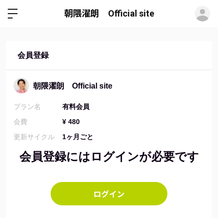
ロ
朝隈濯朗 Official site
会員登録
朝隈濯朗 Official site
プラン名
有料会員
会費
¥ 480
更新サイクル
1ヶ月ごと
会員登録にはログインが必要です
ログイン