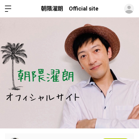
ロ
朝隈濯朗 Official site