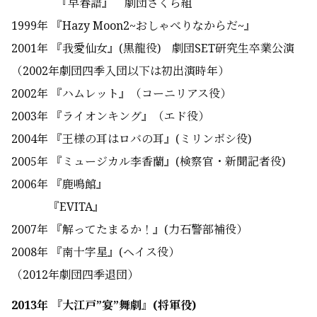
『早春譜』 劇団さくら組
1999年 『Hazy Moon2~おしゃべりなからだ~』
2001年 『我愛仙女』(黒龍役) 劇団SET研究生卒業公演
（2002年劇団四季入団以下は初
出演時年）
2002年 『ハムレット』（コーニリアス役）
2003年 『ライオンキング』（エド役）
2004年 『王様の耳はロバの耳』(ミリンボシ役)
2005年 『ミュージカル李香蘭』(検察官・新聞記者役)
2006年 『鹿鳴館』
『EVITA』
2007年 『解ってたまるか！』(力石警部補役）
2008年 『南十字星』(ヘイス役）
（2012年劇団四季退団）
2013年 『大江戸”宴”舞劇
』(将軍役)