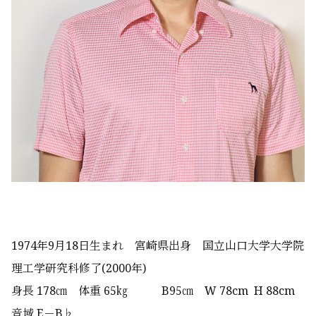
1974年9月18日生まれ 宮崎県出身 国立山口大学大学院
理工学研究科修了(2000年)
身長 178㎝ 体重 65㎏ B95㎝ W 78cm H 88cm
音域 E－B♭