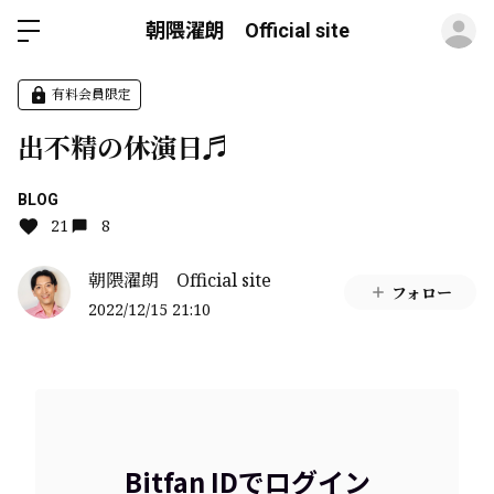
ロ
朝隈濯朗 Official site
有料会員限定
出不精の休演日♬
BLOG
21
8
朝隈濯朗 Official site
フォロー
2022/12/15 21:10
Bitfan IDでログイン